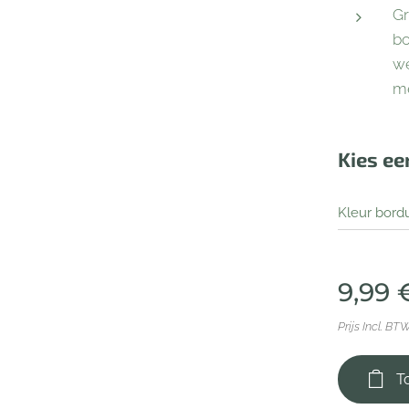
Gr
bo
we
me
Kies ee
Kleur bord
9,99
Prijs Incl. BT
T