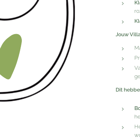
Kl
ro
Kl
Jouw Vill
Ma
Pr
Va
ge
Dit hebbe
B
he
H
wo