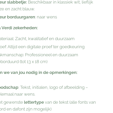
eur slabbetje:
Beschikbaar in klassiek wit, lieflijk
ze en zacht blauw.
eur borduurgaren
: naar wens
a Verdi zekerheden:
teriaal: Zacht, kwalitatief en duurzaam
oef: Altijd een digitale proef ter goedkeuring
kmanschap: Professioneel en duurzaam
borduurd (tot 13 x 18 cm)
n we van jou nodig in de opmerkingen:
oodschap
: Tekst, initialen, logo of afbeelding –
lemaal naar wens.
et gewenste
lettertype
van de tekst (alle fonts van
rd en dafont zijn mogelijk)