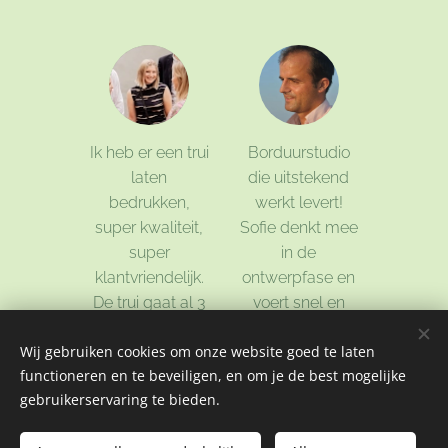
Ik heb er een trui
Borduurstudio
laten
die uitstekend
bedrukken,
werkt levert!
super kwaliteit,
Sofie denkt mee
super
in de
klantvriendelijk.
ontwerpfase en
De trui gaat al 3
voert snel en
jaar mee en er is
zeer kwalitatief
Wij gebruiken cookies om onze website goed te laten
nog niets aan.
uit, al 5 jaar
functioneren en te beveiligen, en om je de best mogelijke
trouwe en heel
Lore
gebruikerservaring te bieden.
tevreden klant
Godaer
Tom