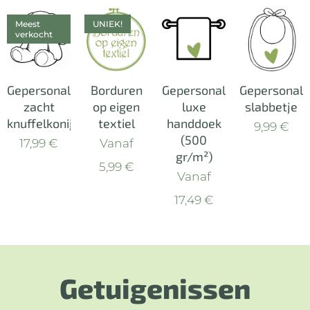
Meest
UNIEK!
verkocht
Gepersonaliseerd
Borduren
Gepersonaliseerde
Gepersonali
zacht
op eigen
luxe
slabbetje
knuffelkonijn
textiel
handdoek
9,99
€
(500
17,99
€
Vanaf
gr/m²)
5,99
€
Vanaf
17,49
€
Getuigenissen